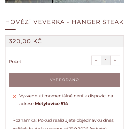
HOVĚZÍ VEVERKA - HANGER STEAK
BĚŽNÁ
320,00 KČ
CENA
Snížit
Zvýšit
množství
množs
−
+
o
o
Počet
jeden
jeden
VYPRODÁNO
Vyzvednutí momentálně není k dispozici na
adrese
Metylovice 514
Poznámka: Pokud realizujete objednávku dnes,
balíček bude k vyzvednutí 19.9.2026 (sobota)