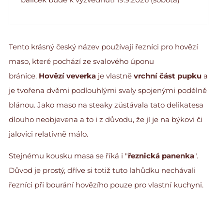
Tento krásný český název používají řezníci pro hovězí
maso, které pochází ze svalového úponu
bránice.
Hovězí veverka
je vlastně
vrchní část pupku
a
je tvořena dvěmi podlouhlými svaly spojenými podélně
blánou. Jako maso na steaky zůstávala tato delikatesa
dlouho neobjevena a to i z důvodu, že jí je na býkovi či
jalovici relativně málo.
Stejnému kousku masa se říká i "
řeznická
panenka
".
Důvod je prostý, dříve si totiž tuto lahůdku nechávali
řezníci při bourání hovězího pouze pro vlastní kuchyni.